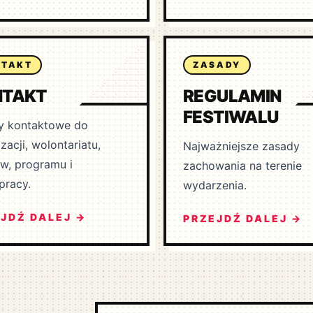
NTAKT
ZASADY
NTAKT
REGULAMIN
FESTIWALU
y kontaktowe do
zacji, wolontariatu,
Najważniejsze zasady
w, programu i
zachowania na terenie
pracy.
wydarzenia.
JDŹ DALEJ →
PRZEJDŹ DALEJ →