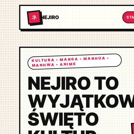
ネ
NEJIRO
ST
KULTURA • MANGA • MANHUA •
MANHWA • ANIME
NEJIRO TO
WYJĄTKO
ŚWIĘTO