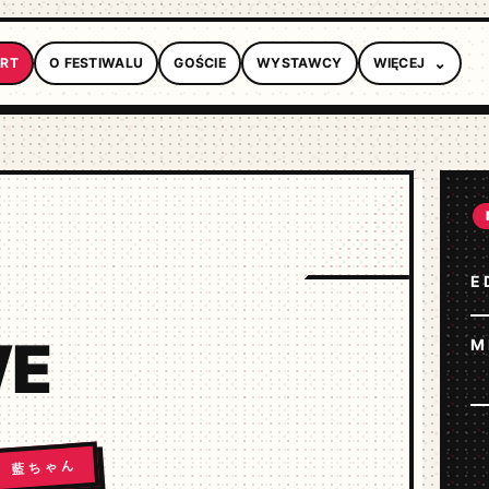
ART
O FESTIWALU
GOŚCIE
WYSTAWCY
WIĘCEJ
E
WE
M
藍ちゃん