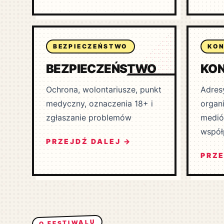
BEZPIECZEŃSTWO
KO
BEZPIECZEŃSTWO
KO
Ochrona, wolontariusze, punkt
Adres
medyczny, oznaczenia 18+ i
organi
zgłaszanie problemów
medió
współ
PRZEJDŹ DALEJ →
PRZE
O FESTIWALU