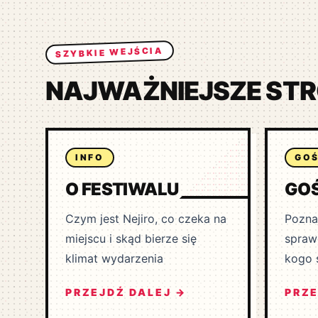
SZYBKIE WEJŚCIA
NAJWAŻNIEJSZE STR
INFO
GOŚ
O FESTIWALU
GOŚ
Czym jest Nejiro, co czeka na
Poznaj
miejscu i skąd bierze się
spraw
klimat wydarzenia
kogo 
PRZEJDŹ DALEJ →
PRZE