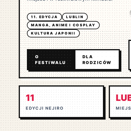
11. EDYCJA
LUBLIN
MANGA, ANIME I COSPLAY
KULTURA JAPONII
O
DLA
FESTIWALU
RODZICÓW
11
LU
EDYCJI NEJIRO
MIEJ