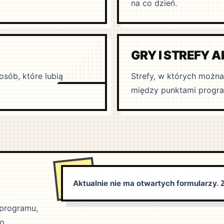
na co dzień.
GRY I STREFY 
osób, które lubią
Strefy, w których można
między punktami progr
Aktualnie nie ma otwartych formularzy. Z
 programu,
ko