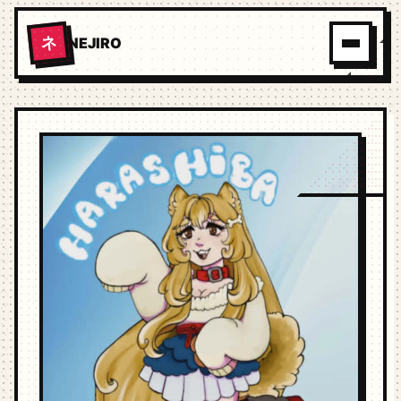
ネ
NEJIRO